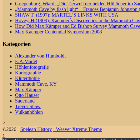
Griepenburg, Wiard: „Die Tierwelt der beiden Hüllöcher im Sa
„Mammoth Cave by flash light“ – Frances Benjamin Johnston 
SHAW,T. (1997): MARTEL’S LINKS WITH USA
Hovey, H (1909): Kaemper´s Discoveries in the Mammoth Ca
How Did Max Kämper and Ed Bishop Survey Mammoth Cav
Max Kaemper Centennial Symposium 2008
Kategorien
Alexander von Humboldt
E.A.Martel
Höhlenfotografie
Kartographie
Kluterthöhle
Mammoth Cave, KY
Max Kämper
Otto Hauser
Sauerland
Trevor Shaw
Vulkanhöhlen
>
©2026 -
Spelean History
-
Weaver Xtreme Theme
↑