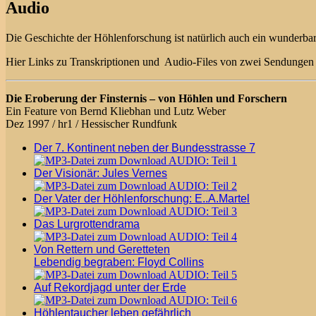
Audio
Die Geschichte der Höhlenforschung ist natürlich auch ein wunderb
Hier Links zu Transkriptionen und Audio-Files von zwei Sendungen 
Die Eroberung der Finsternis – von Höhlen und Forschern
Ein Feature von Bernd Kliebhan und Lutz Weber
Dez 1997 / hr1 / Hessischer Rundfunk
Der 7. Kontinent neben der Bundesstrasse 7
AUDIO: Teil 1
Der Visionär: Jules Vernes
AUDIO: Teil 2
Der Vater der Höhlenforschung: E..A.Martel
AUDIO: Teil 3
Das Lurgrottendrama
AUDIO: Teil 4
Von Rettern und Geretteten
Lebendig begraben: Floyd Collins
AUDIO: Teil 5
Auf Rekordjagd unter der Erde
AUDIO: Teil 6
Höhlentaucher leben gefährlich