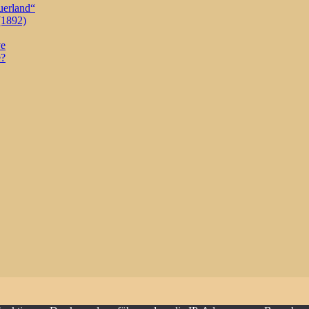
uerland“
(1892)
ve
e?