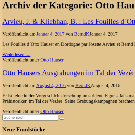
Archiv der Kategorie:
Otto Hau
Arvieu, J. & Kliebhan, B. : Les Fouilles d´O
Veröffentlicht am
Januar 4, 2017
von
BerndK
Januar 4, 2017
Les Fouilles d´Otto Hauser en Dordogne par Josette Arvieu et Ber
Weiterlesen →
Veröffentlicht unter
Otto Hauser
Otto Hausers Ausgrabungen im Tal der Vezè
Veröffentlicht am
August 4, 2016
von
BerndK
August 4, 2016
Er ist eine in der Vorgeschichtsforschung umstrittene Figur – falls m
Prähistoriker im Tal der Vezère. Seine Grabungskampagnen brachten
Veröffentlicht unter
Otto Hauser
Suche
nach:
Neue Fundstücke