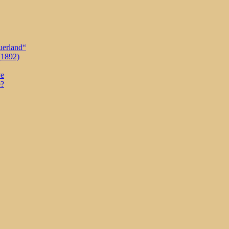
uerland“
(1892)
ve
e?