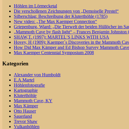
Höhlen im Lörmecketal
Die verschollenen Zeichnungen von „Demoiselle Prestel“
Silberschlag: Beschreibung der Kluterthöhle (1785)
New video: „The Max Kaemper Connection“
Griepenburg, Wiard: „Die Tierwelt der beiden Hüllöcher im Sa
„Mammoth Cave by flash light“ – Frances Benjamin Johnston 
SHAW,T. (1997): MARTEL’S LINKS WITH USA
Hovey, H (1909): Kaemper´s Discoveries in the Mammoth Ca
How Did Max Kämper and Ed Bishop Survey Mammoth Cav
Max Kaemper Centennial Symposium 2008
Kategorien
Alexander von Humboldt
E.A.Martel
Höhlenfotografie
Kartographie
Kluterthöhle
Mammoth Cave, KY
Max Kämper
Otto Hauser
Sauerland
Trevor Shaw
Vulkanhöhlen