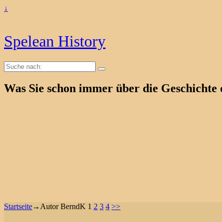
↓
Spelean History
Suche
nach:
Was Sie schon immer über die Geschichte 
Startseite
→Autor
BerndK
1
2
3
4
>>