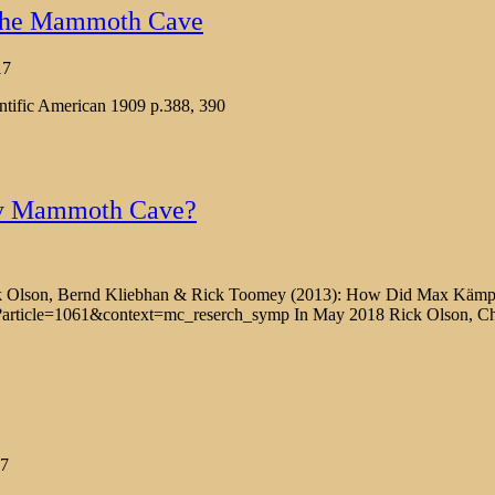
n the Mammoth Cave
17
tific American 1909 p.388, 390
ey Mammoth Cave?
Olson, Bernd Kliebhan & Rick Toomey (2013): How Did Max Kämpe
?article=1061&context=mc_reserch_symp In May 2018 Rick Olson, Ch
17