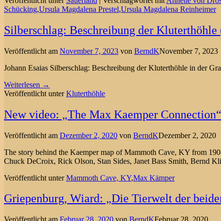
Veröffentlicht unter
Sauerland
|
Verschlagwortet mit
Annette von Dros
Schücking
,
Ursula Magdalena Prestel
,
Ursula Magdalena Reinheimer
Silberschlag: Beschreibung der Kluterthöhle
Veröffentlicht am
November 7, 2023
von
BerndK
November 7, 2023
Johann Esaias Silberschlag: Beschreibung der Kluterthöhle in der Gr
Weiterlesen →
Veröffentlicht unter
Kluterthöhle
New video: „The Max Kaemper Connection
Veröffentlicht am
Dezember 2, 2020
von
BerndK
Dezember 2, 2020
The story behind the Kaemper map of Mammoth Cave, KY from 1908. V
Chuck DeCroix, Rick Olson, Stan Sides, Janet Bass Smith, Bernd K
Veröffentlicht unter
Mammoth Cave, KY
,
Max Kämper
Griepenburg, Wiard: „Die Tierwelt der beid
Veröffentlicht am
Februar 28, 2020
von
BerndK
Februar 28, 2020