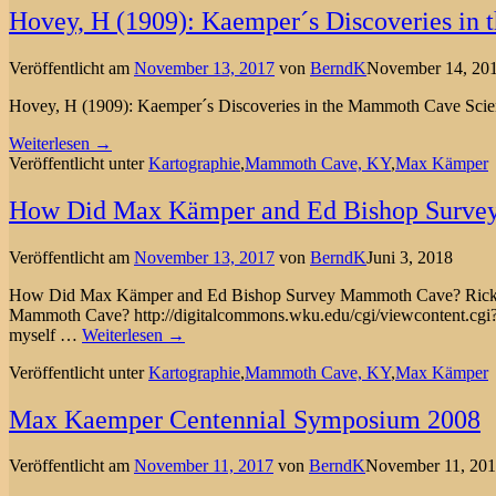
Hovey, H (1909): Kaemper´s Discoveries i
Veröffentlicht am
November 13, 2017
von
BerndK
November 14, 20
Hovey, H (1909): Kaemper´s Discoveries in the Mammoth Cave Scien
Weiterlesen →
Veröffentlicht unter
Kartographie
,
Mammoth Cave, KY
,
Max Kämper
How Did Max Kämper and Ed Bishop Surv
Veröffentlicht am
November 13, 2017
von
BerndK
Juni 3, 2018
How Did Max Kämper and Ed Bishop Survey Mammoth Cave? Rick 
Mammoth Cave? http://digitalcommons.wku.edu/cgi/viewcontent.cgi
myself
…
Weiterlesen →
Veröffentlicht unter
Kartographie
,
Mammoth Cave, KY
,
Max Kämper
Max Kaemper Centennial Symposium 2008
Veröffentlicht am
November 11, 2017
von
BerndK
November 11, 20