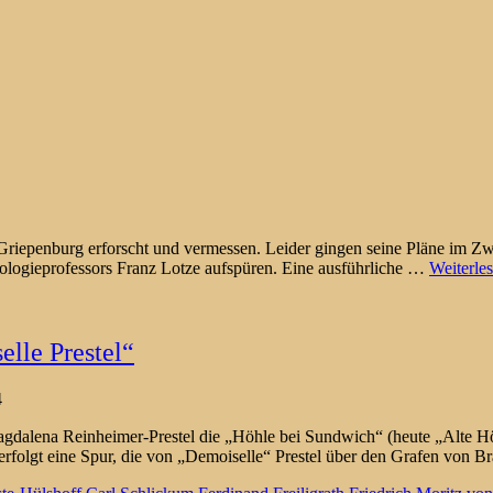
iepenburg erforscht und vermessen. Leider gingen seine Pläne im Zwe
logieprofessors Franz Lotze aufspüren. Eine ausführliche
…
Weiterle
lle Prestel“
4
gdalena Reinheimer-Prestel die „Höhle bei Sundwich“ (heute „Alte Höh
verfolgt eine Spur, die von „Demoiselle“ Prestel über den Grafen von 