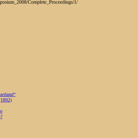
mposium_2008/Complete_Proceedings/1/
uerland“
(1892)
ve
e?