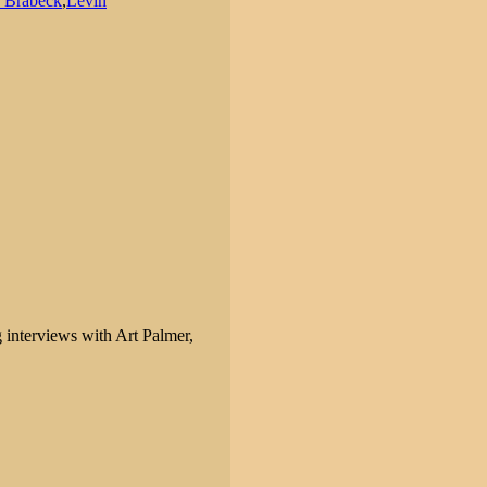
n Brabeck
,
Levin
interviews with Art Palmer,