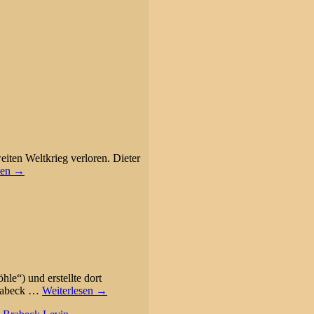
iten Weltkrieg verloren. Dieter
sen →
le“) und erstellte dort
Brabeck
…
Weiterlesen →