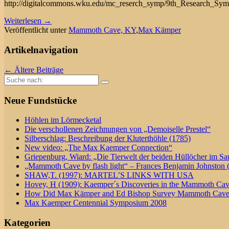
http://digitalcommons.wku.edu/mc_reserch_symp/9th_Research_Sy
Weiterlesen →
Veröffentlicht unter
Mammoth Cave, KY
,
Max Kämper
Artikelnavigation
←
Ältere Beiträge
Suche
nach:
Neue Fundstücke
Höhlen im Lörmecketal
Die verschollenen Zeichnungen von „Demoiselle Prestel“
Silberschlag: Beschreibung der Kluterthöhle (1785)
New video: „The Max Kaemper Connection“
Griepenburg, Wiard: „Die Tierwelt der beiden Hüllöcher im Sa
„Mammoth Cave by flash light“ – Frances Benjamin Johnston 
SHAW,T. (1997): MARTEL’S LINKS WITH USA
Hovey, H (1909): Kaemper´s Discoveries in the Mammoth Ca
How Did Max Kämper and Ed Bishop Survey Mammoth Cav
Max Kaemper Centennial Symposium 2008
Kategorien