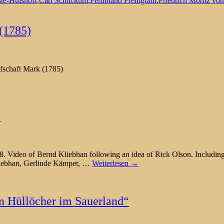
te-Hülshoff
,
Carl Schlickum
,
Ferdinand Freiligrath
,
Friedrich Moritz vo
 (1785)
afschaft Mark (1785)
“
ideo of Bernd Kliebhan following an idea of Rick Olson. Including 
liebhan, Gerlinde Kämper,
…
Weiterlesen →
en Hüllöcher im Sauerland“