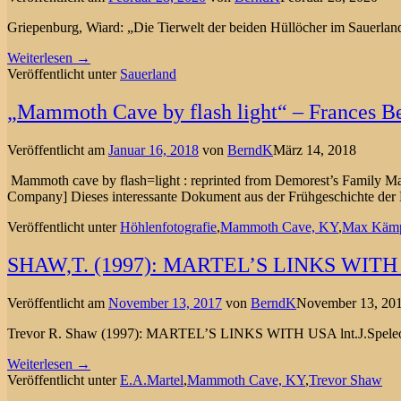
Griepenburg, Wiard: „Die Tierwelt der beiden Hüllöcher im Sauerlan
Weiterlesen →
Veröffentlicht unter
Sauerland
„Mammoth Cave by flash light“ – Frances B
Veröffentlicht am
Januar 16, 2018
von
BerndK
März 14, 2018
Mammoth cave by flash=light : reprinted from Demorest’s Family Mag
Company] Dieses interessante Dokument aus der Frühgeschichte der H
Veröffentlicht unter
Höhlenfotografie
,
Mammoth Cave, KY
,
Max Käm
SHAW,T. (1997): MARTEL’S LINKS WITH
Veröffentlicht am
November 13, 2017
von
BerndK
November 13, 20
Trevor R. Shaw (1997): MARTEL’S LINKS WITH USA lnt.J.Speleol.
Weiterlesen →
Veröffentlicht unter
E.A.Martel
,
Mammoth Cave, KY
,
Trevor Shaw