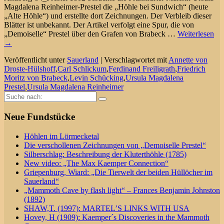
Magdalena Reinheimer-Prestel die „Höhle bei Sundwich“ (heute
„Alte Höhle“) und erstellte dort Zeichnungen. Der Verbleib dieser
Blätter ist unbekannt. Der Artikel verfolgt eine Spur, die von
„Demoiselle“ Prestel über den Grafen von Brabeck
…
Weiterlesen
→
Veröffentlicht unter
Sauerland
|
Verschlagwortet mit
Annette von
Droste-Hülshoff
,
Carl Schlickum
,
Ferdinand Freiligrath
,
Friedrich
Moritz von Brabeck
,
Levin Schücking
,
Ursula Magdalena
Prestel
,
Ursula Magdalena Reinheimer
Suche
nach:
Neue Fundstücke
Höhlen im Lörmecketal
Die verschollenen Zeichnungen von „Demoiselle Prestel“
Silberschlag: Beschreibung der Kluterthöhle (1785)
New video: „The Max Kaemper Connection“
Griepenburg, Wiard: „Die Tierwelt der beiden Hüllöcher im
Sauerland“
„Mammoth Cave by flash light“ – Frances Benjamin Johnston
(1892)
SHAW,T. (1997): MARTEL’S LINKS WITH USA
Hovey, H (1909): Kaemper´s Discoveries in the Mammoth