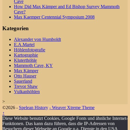
Cave
How Did Max Kämper and Ed Bishop Survey Mammoth
Cave?
Max Kaemper Centennial Symposium 2008
Kategorien
Alexander von Humboldt
E.A.Martel
Höhlenfotografie
Kartographie
Kluterthöhle
Mammoth Cave, KY
Max Kämper
Otto Hauser
Sauerland
Trevor Shaw
Vulkanhöhlen
>
©2026 -
Spelean History
-
Weaver Xtreme Theme
↑
Diese Website benutzt Cookies, Google Fonts und ähnliche Internet-
Funktionen. Das kann dazu führen, dass die IP-Adressen von
Besuchern dieser Webseite an Google u.a. Dienste in den USA