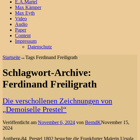
E.A.Martel
Max Kämper
Max Eyth
Video
Audio
Paper
Content
Impressum
Datenschutz
Startseite
→Tags
Ferdinand Freiligrath
Schlagwort-Archive:
Ferdinand Freiligrath
Die verschollenen Zeichnungen von
„Demoiselle Prestel“
Veröffentlicht am
November 6, 2024
von
BerndK
November 15,
2024
Antiberg-84_Prestel 1802 besuchte die Frankfurter Malerin Ursula