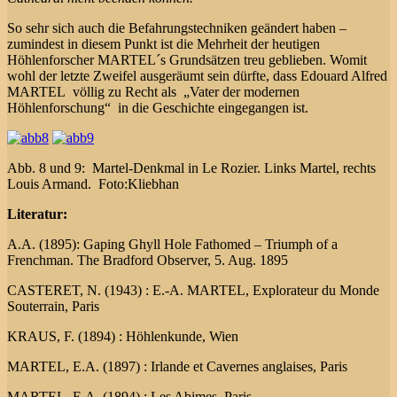
So sehr sich auch die Befahrungstechniken geändert haben –
zumindest in diesem Punkt ist die Mehrheit der heutigen
Höhlenforscher MARTEL´s Grundsätzen treu geblieben. Womit
wohl der letzte Zweifel ausgeräumt sein dürfte, dass Edouard Alfred
MARTEL völlig zu Recht als „Vater der modernen
Höhlenforschung“ in die Geschichte eingegangen ist.
Abb. 8 und 9: Martel-Denkmal in Le Rozier. Links Martel, rechts
Louis Armand. Foto:Kliebhan
Literatur:
A.A. (1895): Gaping Ghyll Hole Fathomed – Triumph of a
Frenchman. The Bradford Observer, 5. Aug. 1895
CASTERET, N. (1943) : E.-A. MARTEL, Explorateur du Monde
Souterrain, Paris
KRAUS, F. (1894) : Höhlenkunde, Wien
MARTEL, E.A. (1897) : Irlande et Cavernes anglaises, Paris
MARTEL, E.A. (1894) : Les Abimes, Paris