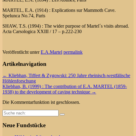
MARTEL, E.A. (1914) : Explications sur Mammoth Cave.
Spelunca No.74, Paris
SHAW, T.S. (1994) : The wider purpose of Martel´s visits abroad.
Acta Carsologica XXIII / 17 – p.222-230
Veröffentlicht unter
E.A.Martel
permalink
Artikelnavigation
←
Kliebhan, Tiffert & Zygowski: 250 Jahre rheinisch-westfälische
Höhlenforschung
Kliebhan, B. (1999) : The contribution of E.A. MARTEL (1859-
1938) to the development of caving technique
→
Die Kommentarfunktion ist geschlossen.
Suche
nach:
Neue Fundstücke