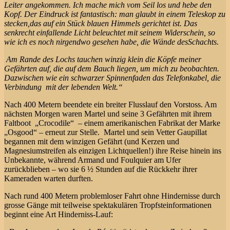
Leiter angekommen. Ich mache mich vom Seil los und hebe den
Kopf. Der Eindruck ist fantastisch: man glaubt in einem Teleskop zu
stecken,das auf ein Stück blauen Himmels gerichtet ist. Das
senkrecht einfallende Licht beleuchtet mit seinem Widerschein, so
wie ich es noch nirgendwo gesehen habe, die Wände desSchachts.
Am Rande des Lochs tauchen winzig klein die Köpfe meiner
Gefährten auf, die auf dem Bauch liegen, um mich zu beobachten.
Dazwischen wie ein schwarzer Spinnenfaden das Telefonkabel, die
Verbindung mit der lebenden Welt.“
Nach 400 Metern beendete ein breiter Flusslauf den Vorstoss. Am
nächsten Morgen waren Martel und seine 3 Gefährten mit ihrem
Faltboot „Crocodile“ – einem amerikanischen Fabrikat der Marke
„Osgood“ – erneut zur Stelle. Martel und sein Vetter Gaupillat
begannen mit dem winzigen Gefährt (und Kerzen und
Magnesiumstreifen als einzigen Lichtquellen!) ihre Reise hinein ins
Unbekannte, während Armand und Foulquier am Ufer
zurückblieben – wo sie 6 ½ Stunden auf die Rückkehr ihrer
Kameraden warten durften.
Nach rund 400 Metern problemloser Fahrt ohne Hindernisse durch
grosse Gänge mit teilweise spektakulären Tropfsteinformationen
beginnt eine Art Hinderniss-Lauf: