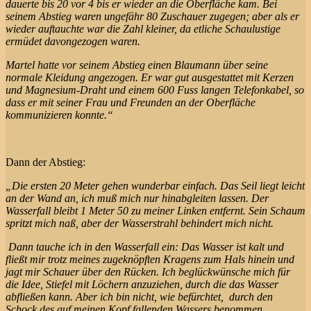
dauerte bis 20 vor 4 bis er wieder an die Oberfläche kam. Bei
seinem Abstieg waren ungefähr 80 Zuschauer zugegen; aber als er
wieder auftauchte war die Zahl kleiner, da etliche Schaulustige
ermüdet davongezogen waren.
Martel hatte vor seinem Abstieg einen Blaumann über seine
normale Kleidung angezogen. Er war gut ausgestattet mit Kerzen
und Magnesium-Draht und einem 600 Fuss langen Telefonkabel, so
dass er mit seiner Frau und Freunden an der Oberfläche
kommunizieren konnte.“
Dann der Abstieg:
„Die ersten 20 Meter gehen wunderbar einfach. Das Seil liegt leicht
an der Wand an, ich muß mich nur hinabgleiten lassen. Der
Wasserfall bleibt 1 Meter 50 zu meiner Linken entfernt. Sein Schaum
spritzt mich naß, aber der Wasserstrahl behindert mich nicht.
Dann tauche ich in den Wasserfall ein: Das Wasser ist kalt und
fließt mir trotz meines zugeknöpften Kragens zum Hals hinein und
jagt mir Schauer über den Rücken. Ich beglückwünsche mich für
die Idee, Stiefel mit Löchern anzuziehen, durch die das Wasser
abfließen kann. Aber ich bin nicht, wie befürchtet, durch den
Schock des auf meinen Kopf fallenden Wassers benommen.