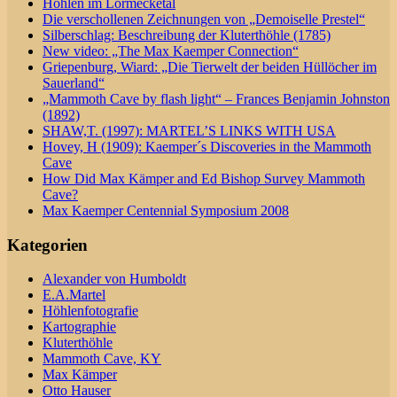
Höhlen im Lörmecketal
Die verschollenen Zeichnungen von „Demoiselle Prestel“
Silberschlag: Beschreibung der Kluterthöhle (1785)
New video: „The Max Kaemper Connection“
Griepenburg, Wiard: „Die Tierwelt der beiden Hüllöcher im
Sauerland“
„Mammoth Cave by flash light“ – Frances Benjamin Johnston
(1892)
SHAW,T. (1997): MARTEL’S LINKS WITH USA
Hovey, H (1909): Kaemper´s Discoveries in the Mammoth
Cave
How Did Max Kämper and Ed Bishop Survey Mammoth
Cave?
Max Kaemper Centennial Symposium 2008
Kategorien
Alexander von Humboldt
E.A.Martel
Höhlenfotografie
Kartographie
Kluterthöhle
Mammoth Cave, KY
Max Kämper
Otto Hauser