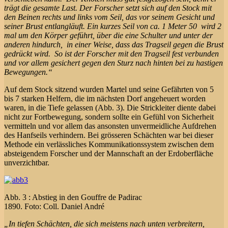
trägt die gesamte Last. Der Forscher setzt sich auf den Stock mit
den Beinen rechts und links vom Seil, das vor seinem Gesicht und
seiner Brust entlangläuft. Ein kurzes Seil von ca. 1 Meter 50 wird 2
mal um den Körper geführt, über die eine Schulter und unter der
anderen hindurch, in einer Weise, dass das Tragseil gegen die Brust
gedrückt wird. So ist der Forscher mit den Tragseil fest verbunden
und vor allem gesichert gegen den Sturz nach hinten bei zu hastigen
Bewegungen.“
Auf dem Stock sitzend wurden Martel und seine Gefährten von 5
bis 7 starken Helfern, die im nächsten Dorf angeheuert worden
waren, in die Tiefe gelassen (Abb. 3). Die Strickleiter diente dabei
nicht zur Fortbewegung, sondern sollte ein Gefühl von Sicherheit
vermitteln und vor allem das ansonsten unvermeidliche Aufdrehen
des Hanfseils verhindern. Bei grösseren Schächten war bei dieser
Methode ein verlässliches Kommunikationssystem zwischen dem
absteigendem Forscher und der Mannschaft an der Erdoberfläche
unverzichtbar.
Abb. 3 : Abstieg in den Gouffre de Padirac
1890. Foto: Coll. Daniel André
„In tiefen Schächten, die sich meistens nach unten verbreitern,