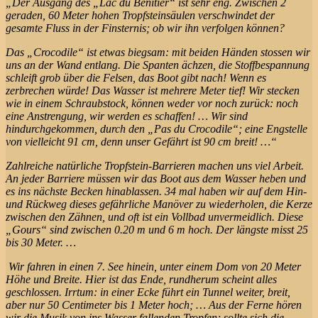
„Der Ausgang des „Lac du Bénitier“ ist sehr eng. Zwischen 2
geraden, 60 Meter hohen Tropfsteinsäulen verschwindet der
gesamte Fluss in der Finsternis; ob wir ihn verfolgen können?
Das „Crocodile“ ist etwas biegsam: mit beiden Händen stossen wir
uns an der Wand entlang. Die Spanten ächzen, die Stoffbespannung
schleift grob über die Felsen, das Boot gibt nach! Wenn es
zerbrechen würde! Das Wasser ist mehrere Meter tief! Wir stecken
wie in einem Schraubstock, können weder vor noch zurück: noch
eine Anstrengung, wir werden es schaffen! … Wir sind
hindurchgekommen, durch den „Pas du Crocodile“; eine Engstelle
von vielleicht 91 cm, denn unser Gefährt ist 90 cm breit! …“
Zahlreiche natürliche Tropfstein-Barrieren machen uns viel Arbeit.
An jeder Barriere müssen wir das Boot aus dem Wasser heben und
es ins nächste Becken hinablassen. 34 mal haben wir auf dem Hin-
und Rückweg dieses gefährliche Manöver zu wiederholen, die Kerze
zwischen den Zähnen, und oft ist ein Vollbad unvermeidlich. Diese
„Gours“ sind zwischen 0.20 m und 6 m hoch. Der längste misst 25
bis 30 Meter. …
Wir fahren in einen 7. See hinein, unter einem Dom von 20 Meter
Höhe und Breite. Hier ist das Ende, rundherum scheint alles
geschlossen. Irrtum: in einer Ecke führt ein Tunnel weiter, breit,
aber nur 50 Centimeter bis 1 Meter hoch; … Aus der Ferne hören
wir die Musik von ins Wasser fallenden Tropfen; sollte sich die