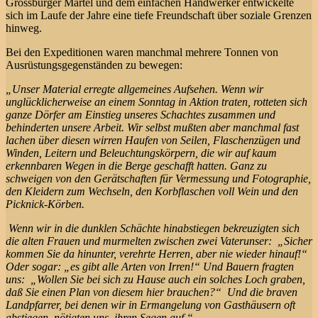
Grossbürger Martel und dem einfachen Handwerker entwickelte
sich im Laufe der Jahre eine tiefe Freundschaft über soziale Grenzen
hinweg.
Bei den Expeditionen waren manchmal mehrere Tonnen von
Ausrüstungsgegenständen zu bewegen:
„Unser Material erregte allgemeines Aufsehen. Wenn wir
unglücklicherweise an einem Sonntag in Aktion traten, rotteten sich
ganze Dörfer am Einstieg unseres Schachtes zusammen und
behinderten unsere Arbeit. Wir selbst mußten aber manchmal fast
lachen über diesen wirren Haufen von Seilen, Flaschenzügen und
Winden, Leitern und Beleuchtungskörpern, die wir auf kaum
erkennbaren Wegen in die Berge geschafft hatten. Ganz zu
schweigen von den Gerätschaften für Vermessung und Fotographie,
den Kleidern zum Wechseln, den Korbflaschen voll Wein und den
Picknick-Körben.
Wenn wir in die dunklen Schächte hinabstiegen bekreuzigten sich
die alten Frauen und murmelten zwischen zwei Vaterunser: „Sicher
kommen Sie da hinunter, verehrte Herren, aber nie wieder hinauf!“
Oder sogar: „es gibt alle Arten von Irren!“ Und Bauern fragten
uns: „Wollen Sie bei sich zu Hause auch ein solches Loch graben,
daß Sie einen Plan von diesem hier brauchen?“ Und die braven
Landpfarrer, bei denen wir in Ermangelung von Gasthäusern oft
abstiegen, nötigten uns ihren Segen auf.“