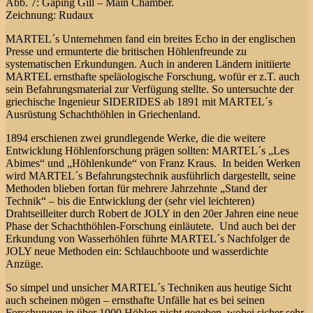
Abb. 7: Gaping Gill – Main Chamber.
Zeichnung: Rudaux
MARTEL´s Unternehmen fand ein breites Echo in der englischen
Presse und ermunterte die britischen Höhlenfreunde zu
systematischen Erkundungen. Auch in anderen Ländern initiierte
MARTEL ernsthafte speläologische Forschung, wofür er z.T. auch
sein Befahrungsmaterial zur Verfügung stellte. So untersuchte der
griechische Ingenieur SIDERIDES ab 1891 mit MARTEL´s
Ausrüstung Schachthöhlen in Griechenland.
1894 erschienen zwei grundlegende Werke, die die weitere
Entwicklung Höhlenforschung prägen sollten: MARTEL´s „Les
Abimes“ und „Höhlenkunde“ von Franz Kraus. In beiden Werken
wird MARTEL´s Befahrungstechnik ausführlich dargestellt, seine
Methoden blieben fortan für mehrere Jahrzehnte „Stand der
Technik“ – bis die Entwicklung der (sehr viel leichteren)
Drahtseilleiter durch Robert de JOLY in den 20er Jahren eine neue
Phase der Schachthöhlen-Forschung einläutete. Und auch bei der
Erkundung von Wasserhöhlen führte MARTEL´s Nachfolger de
JOLY neue Methoden ein: Schlauchboote und wasserdichte
Anzüge.
So simpel und unsicher MARTEL´s Techniken aus heutige Sicht
auch scheinen mögen – ernsthafte Unfälle hat es bei seinen
Forschungen in über 1000 Höhlen nicht gegeben, wobei sicher sehr