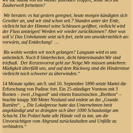
Zauberwelt fortsetzen?
Wir beraten: es hat gestern geregnet, heute morgen kündigten sich
Gewitter an, und wir sind schon seit 7 Stunden unter der Erde,
vielleicht hat der Himmel seine Schleusen geöffnet, vielleicht wird
der Fluss ansteigen! Werden wir wieder zurückkönnen? Aber was
soll´s! Das Unbekannte setzt sich fort, zieht uns unwiderstehlich an:
vorwärts, auf Entdeckung! …
Bis wohin werden wir noch gelangen? Langsam wird es uns
unheimlich. Noch 8 Sinterbecken, dicht hintereinander.Wir sind
triefnaß. Der Kerzenvorrat geht zur Neige.Wir müssen umkehren:
Müdigkeit überfällt uns, und auf dem Rückweg sind die Hindernisse
vielleicht noch schwerer zu überwinden.“
14 Monate später, am 9. und 10. September 1890 setzte Martel die
Erforschung von Padirac fort. Ein 25-stündiger Vorstoss mit 3
Booten – zwei „Osgood“ und einem französischen „Berthon“ –
brachte knapp 300 Meter Neuland und endete an der „Grande
Barrière“.
„ Die Lokalpresse hatte das Unternehmen breit
angekündigt und so drängten sich über 1000 Schaulustige am
Schacht. Die Polizei hatte alle Hände voll zu tun, um die
Unvorsichtigen vom Abgrund zurückzuhalten und Unfälle zu
verhindern.“