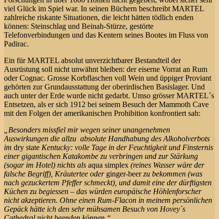
viel Glück im Spiel war. In seinen Büchern beschreibt MARTEL
zahlreiche riskante Situationen, die leicht hätten tödlich enden
können: Steinschlag und Beinah-Stürze, gestörte
Telefonverbindungen und das Kentern seines Bootes im Fluss von
Padirac.
Ein für MARTEL absolut unverzichtbarer Bestandteil der
Ausrüstung soll nicht unwähnt bleiben: der eiserne Vorrat an Rum
oder Cognac. Grosse Korbflaschen voll Wein und üppiger Proviant
gehörten zur Grundausstattung der oberirdischen Basislager. Und
auch unter der Erde wurde nicht gedarbt. Umso grösser MARTEL´s
Entsetzen, als er sich 1912 bei seinem Besuch der Mammoth Cave
mit den Folgen der amerikanischen Prohibition konfrontiert sah:
„Besonders missfiel mir wegen seiner unangenehmen
Auswirkungen die allzu absolute Handhabung des Alkoholverbots
im
dry state
Kentucky: volle Tage in der Feuchtigkeit und Finsternis
einer gigantischen Katakombe zu verbringen und zur Stärkung
(sogar im Hotel) nichts als
aqua simplex
(reines Wasser wäre der
falsche Begriff), Kräutertee oder
ginger-beer
zu bekommen (was
nach gezuckertem Pfeffer schmeckt), und damit eine der dürftigsten
Küchen zu begiessen – das würden europäische Höhlenforscher
nicht akzeptieren. Ohne einen Rum-Flacon in meinem persönlichen
Gepäck hätte ich den sehr mühsamen Besuch von Hovey´s
Cathedral nicht beenden können.“