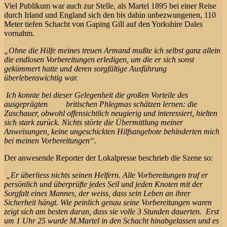
Viel Publikum war auch zur Stelle, als Martel 1895 bei einer Reise
durch Irland und England sich den bis dahin unbezwungenen, 110
Meter tiefen Schacht von Gaping Gill auf den Yorkshire Dales
vornahm.
„Ohne die Hilfe meines treuen Armand mußte ich selbst ganz allein
die endlosen Vorbereitungen erledigen, um die er sich sonst
gekümmert hatte und deren sorgfältige Ausführung
überlebenswichtig war.
Ich konnte bei dieser Gelegenheit die großen Vorteile des
ausgeprägten britischen Phlegmas schätzen lernen: die
Zuschauer, obwohl offensichtlich neugierig und interessiert, hielten
sich stark zurück. Nichts störte die Übermittlung meiner
Anweisungen, keine ungeschickten Hilfsangebote behinderten mich
bei meinen Vorbereitungen“.
Der anwesende Reporter der Lokalpresse beschrieb die Szene so:
„Er überliess nichts seinen Helfern. Alle Vorbereitungen traf er
persönlich und überprüfte jedes Seil und jeden Knoten mit der
Sorgfalt eines Mannes, der weiss, dass sein Leben an ihrer
Sicherheit hängt. Wie peinlich genau seine Vorbereitungen waren
zeigt sich am besten daran, dass sie volle 3 Stunden dauerten. Erst
um 1 Uhr 25 wurde M.Martel in den Schacht hinabgelassen und es