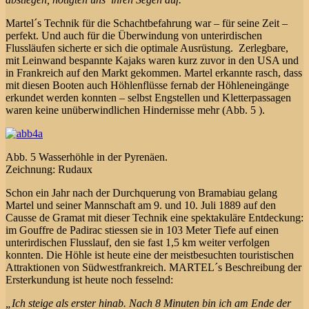
Martel´s Technik für die Schachtbefahrung war – für seine Zeit –
perfekt. Und auch für die Überwindung von unterirdischen
Flussläufen sicherte er sich die optimale Ausrüstung. Zerlegbare,
mit Leinwand bespannte Kajaks waren kurz zuvor in den USA und
in Frankreich auf den Markt gekommen. Martel erkannte rasch, dass
mit diesen Booten auch Höhlenflüsse fernab der Höhleneingänge
erkundet werden konnten – selbst Engstellen und Kletterpassagen
waren keine unüberwindlichen Hindernisse mehr (Abb. 5 ).
Abb. 5 Wasserhöhle in der Pyrenäen.
Zeichnung: Rudaux
Schon ein Jahr nach der Durchquerung von Bramabiau gelang
Martel und seiner Mannschaft am 9. und 10. Juli 1889 auf den
Causse de Gramat mit dieser Technik eine spektakuläre Entdeckung:
im Gouffre de Padirac stiessen sie in 103 Meter Tiefe auf einen
unterirdischen Flusslauf, den sie fast 1,5 km weiter verfolgen
konnten. Die Höhle ist heute eine der meistbesuchten touristischen
Attraktionen von Südwestfrankreich. MARTEL´s Beschreibung der
Ersterkundung ist heute noch fesselnd:
„Ich steige als erster hinab. Nach 8 Minuten bin ich am Ende der