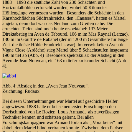
1888 – 1893 die stattliche Zahl von 230 Schächten und
Horizontalhöhlen erforscht wurden, wobei 50 Kilometer
Höhlengänge vermessen wurden. Besonders die Schächte in den
Karsthochflächen Südfrankreichs, den „Causses“, hatten es Martel
angetan, denn dort war das Neuland zum Greifen nahe. Die
erreichten Tiefen sind noch heute respektabel: 133 Meter
Direktabstieg im Aven de Tabourel, 106 m im Mas Raynal (Larzac),
130 m im Gouffre de Rabanel (der mit 200 m Gesamttiefe für lange
Zeit die tiefste Höhle Frankreichs war). Im verwinkelten Aven de
Vigne Close (Ardèche) stieg Martel über 5 Schachtstufen insgesamt
190 m tief ab (Abb. 4) Besonders spektakulär: der Abstieg in den
Aven de Jean Nouveau, ein 163 m tiefer kreisrunder Schacht (Abb
4).
Abb. 4: Abstieg in den „Aven Jean Nouveau“.
Zeichnung: Rudaux
Bei diesen Unternehmungen war Martel auf geschickte Helfer
angewiesen. 1888 hatte er bei seinen ersten Forschungen den
Dorfschmied von Le Rozier, Louis Armand, als zuverlässigen
Techniker kennen und schätzen gelernt. Bei allen
Forschungskampagnen war Armand fortan als „Vorarbeiter“ mit
dabei, dem Martel blind vertrauen konnte. Zwischen dem Pariser