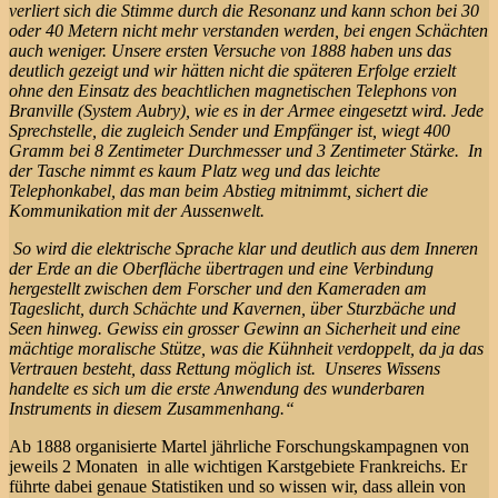
verliert sich die Stimme durch die Resonanz und kann schon bei 30
oder 40 Metern nicht mehr verstanden werden, bei engen Schächten
auch weniger. Unsere ersten Versuche von 1888 haben uns das
deutlich gezeigt und wir hätten nicht die späteren Erfolge erzielt
ohne den Einsatz des beachtlichen magnetischen Telephons von
Branville (System Aubry), wie es in der Armee eingesetzt wird. Jede
Sprechstelle, die zugleich Sender und Empfänger ist, wiegt 400
Gramm bei 8 Zentimeter Durchmesser und 3 Zentimeter Stärke. In
der Tasche nimmt es kaum Platz weg und das leichte
Telephonkabel, das man beim Abstieg mitnimmt, sichert die
Kommunikation mit der Aussenwelt.
So wird die elektrische Sprache klar und deutlich aus dem Inneren
der Erde an die Oberfläche übertragen und eine Verbindung
hergestellt zwischen dem Forscher und den Kameraden am
Tageslicht, durch Schächte und Kavernen, über Sturzbäche und
Seen hinweg. Gewiss ein grosser Gewinn an Sicherheit und eine
mächtige moralische Stütze, was die Kühnheit verdoppelt, da ja das
Vertrauen besteht, dass Rettung möglich ist. Unseres Wissens
handelte es sich um die erste Anwendung des wunderbaren
Instruments in diesem Zusammenhang.“
Ab 1888 organisierte Martel jährliche Forschungskampagnen von
jeweils 2 Monaten in alle wichtigen Karstgebiete Frankreichs. Er
führte dabei genaue Statistiken und so wissen wir, dass allein von