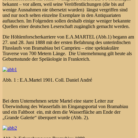
bekannt – vor allem, weil seine Veröffentlichungen (die bis auf
wenige Ausnahmen nie übersetzt wurden) längst vergriffen sind
und nur noch selten einzelne Exemplare in den Antiquariaten
auftauchen. Im Folgenden sollen deshalb einige weniger bekannte
Quellen einer deutschen Leserschaft zugänglich gemacht werden.
Die Höhlenforscherkarriere von E.A.MARTEL (Abb.1) begann am
27. und 28. Juni 1888 mit der ersten Befahrung des unterirdischen
Flusslaufs von Bramabiau bei Camprieu – eine spektakuläre
Traverse von 700 Metern Länge. Die Unternehmung gilt heute als
Geburtsstunde der Speläologie in Frankreich.
Abb. 1 : E.A.Martel 1901. Coll. Daniel André
Bei dem Unternehmen setzte Martel eine starre Leiter zur
Überwindung des Wasserfalls im Eingangsportal von Bramabiau
und ein Faltboot ein, mit dem die Wasserfläche am Ende der
„Grande Galerie“ überquert wurde (Abb. 2).