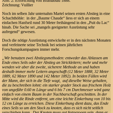
Abb. 2: Erforschung von Bramabiau 1888.
Zeichnung: Vuillier
Noch im selben Jahr unternahm Martel seinen ersten Abstieg in eine
Schachthöhle: in der „Baume Chaude“ liess er sich an einem
einfachen Hanfseil rund 30 Meter freihängend in den „Puit du Lac“
hinab. Die Sache sei „mangels geeigneter Ausrüstung sehr
aufregend“ gewesen.
Doch die nötige Ausrüstung entwickelte er in den nächsten Monaten
und verfeinerte seine Technik bei seinen jährlichen
Forschungskampagnen immer mehr.
„Wir benutzen zwei Abstiegsmethoden: entweder das Ablassen am
Ende eines Seils oder der Abstieg an Strickleitern; mehr und mehr
wenden wir aber die zweite, sicherere Methode an und haben
deshalb immer mehr Leitern angeschafft (12 Meter 1888, 32 Meter
1889, 62 Meter 1890 und 142 Meter 1892). In beiden Fällen wird
der Mann, der sich in die Tiefe wagt, auf dieselbe Weise gehalten,
die zu beschreiben lohnt: ein starker grader Stock aus frischem Holz
von ungefähr 0.60 m Länge und 6 bis 7 cm Durchmesser wird ganz
einfach von einem Baum in der Nachbarschaft geschnitten. In der
Mitte wird die Rinde entfernt, um eine leichte Einkerbung von 10 bis
12 cm Länge zu erreichen. Diese Einkerbung dient dazu, das Ende
eines Seils so um den Stock zu knoten, dass es sich nicht seitlich
verschieben kann. Der Knoten muss gut festgezogen sein, denn er