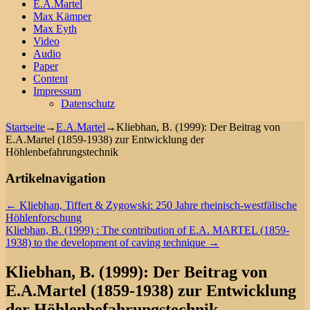
E.A.Martel
Max Kämper
Max Eyth
Video
Audio
Paper
Content
Impressum
Datenschutz
Startseite
→
E.A.Martel
→
Kliebhan, B. (1999): Der Beitrag von
E.A.Martel (1859-1938) zur Entwicklung der
Höhlenbefahrungstechnik
Artikelnavigation
←
Kliebhan, Tiffert & Zygowski: 250 Jahre rheinisch-westfälische
Höhlenforschung
Kliebhan, B. (1999) : The contribution of E.A. MARTEL (1859-
1938) to the development of caving technique
→
Kliebhan, B. (1999): Der Beitrag von
E.A.Martel (1859-1938) zur Entwicklung
der Höhlenbefahrungstechnik