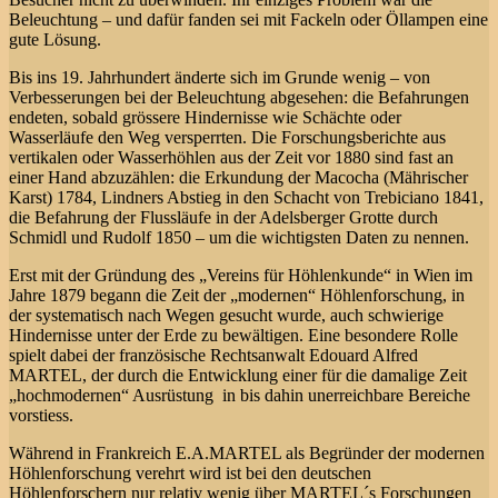
Beleuchtung – und dafür fanden sei mit Fackeln oder Öllampen eine
gute Lösung.
Bis ins 19. Jahrhundert änderte sich im Grunde wenig – von
Verbesserungen bei der Beleuchtung abgesehen: die Befahrungen
endeten, sobald grössere Hindernisse wie Schächte oder
Wasserläufe den Weg versperrten. Die Forschungsberichte aus
vertikalen oder Wasserhöhlen aus der Zeit vor 1880 sind fast an
einer Hand abzuzählen: die Erkundung der Macocha (Mährischer
Karst) 1784, Lindners Abstieg in den Schacht von Trebiciano 1841,
die Befahrung der Flussläufe in der Adelsberger Grotte durch
Schmidl und Rudolf 1850 – um die wichtigsten Daten zu nennen.
Erst mit der Gründung des „Vereins für Höhlenkunde“ in Wien im
Jahre 1879 begann die Zeit der „modernen“ Höhlenforschung, in
der systematisch nach Wegen gesucht wurde, auch schwierige
Hindernisse unter der Erde zu bewältigen. Eine besondere Rolle
spielt dabei der französische Rechtsanwalt Edouard Alfred
MARTEL, der durch die Entwicklung einer für die damalige Zeit
„hochmodernen“ Ausrüstung in bis dahin unerreichbare Bereiche
vorstiess.
Während in Frankreich E.A.MARTEL als Begründer der modernen
Höhlenforschung verehrt wird ist bei den deutschen
Höhlenforschern nur relativ wenig über MARTEL´s Forschungen