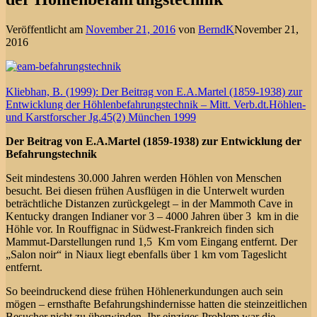
Veröffentlicht am
November 21, 2016
von
BerndK
November 21,
2016
Kliebhan, B. (1999): Der Beitrag von E.A.Martel (1859-1938) zur
Entwicklung der Höhlenbefahrungstechnik – Mitt. Verb.dt.Höhlen-
und Karstforscher Jg.45(2) München 1999
Der Beitrag von E.A.Martel (1859-1938) zur Entwicklung der
Befahrungstechnik
Seit mindestens 30.000 Jahren werden Höhlen von Menschen
besucht. Bei diesen frühen Ausflügen in die Unterwelt wurden
beträchtliche Distanzen zurückgelegt – in der Mammoth Cave in
Kentucky drangen Indianer vor 3 – 4000 Jahren über 3 km in die
Höhle vor. In Rouffignac in Südwest-Frankreich finden sich
Mammut-Darstellungen rund 1,5 Km vom Eingang entfernt. Der
„Salon noir“ in Niaux liegt ebenfalls über 1 km vom Tageslicht
entfernt.
So beeindruckend diese frühen Höhlenerkundungen auch sein
mögen – ernsthafte Befahrungshindernisse hatten die steinzeitlichen
Besucher nicht zu überwinden. Ihr einziges Problem war die